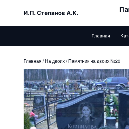
Skip
Па
to
И.П. Степанов А.К.
content
Главная
Кат
Главная
/
На двоих
/ Памятник на двоих №20