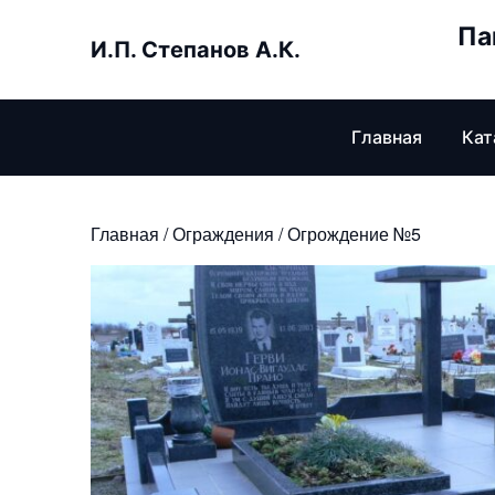
Skip
Па
to
И.П. Степанов А.К.
content
Главная
Кат
Главная
/
Ограждения
/ Огрождение №5